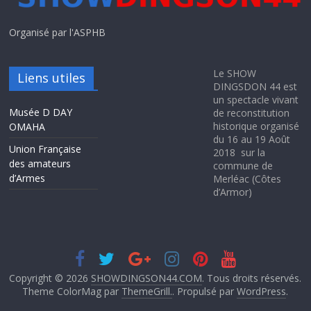
Organisé par l'ASPHB
Le SHOW
Liens utiles
DINGSDON 44 est
un spectacle vivant
Musée D DAY
de reconstitution
historique organisé
OMAHA
du 16 au 19 Août
Union Française
2018 sur la
des amateurs
commune de
d’Armes
Merléac (Côtes
d’Armor)
Copyright © 2026
SHOWDINGSON44.COM
. Tous droits réservés.
Theme ColorMag par
ThemeGrill.
. Propulsé par
WordPress
.